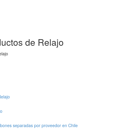
uctos de Relajo
elajo
elajo
so
jabones separadas por proveedor en Chile